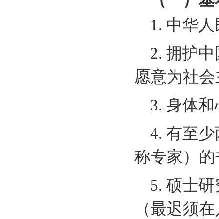
（一）基
1
.
中华人
2
.
拥护中
愿意为社会
3
.
身体和
4
.
有至少
称专家）的
5
.
硕士研
（最迟须在