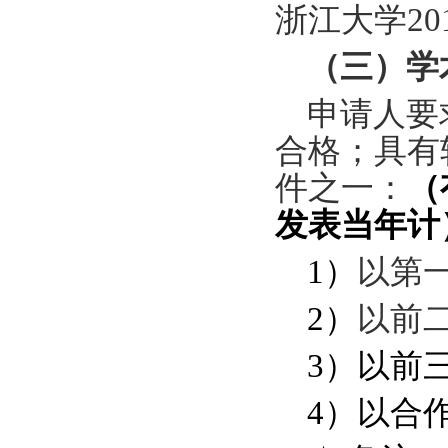
浙江大学
20
（三）
学
申请人要
合格；具有
件之一
：
（
发表当年计
1
）
以第
2
）
以前二
3
）以前
4
）以合