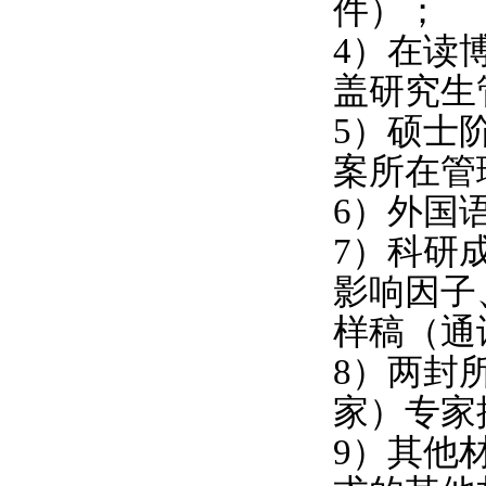
件）；
4
）在读
盖研究生
5
）硕士
案所在管
6
）外国
7
）科研
影响因子
样稿（通
8
）两封
家）专家
9
）其他