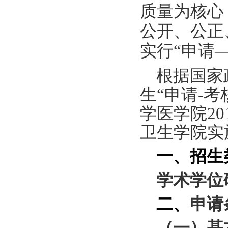
质量为核心
公开、公正
实行
“
申请
根据国家
生“申请
-
考
学医学院
20
卫生学院实
一、招生
学术学位
二
、
申请